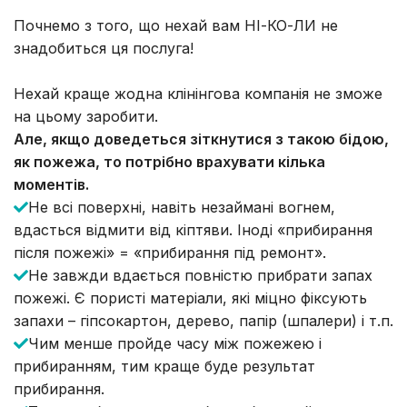
Почнемо з того, що нехай вам НІ-КО-ЛИ не
знадобиться ця послуга!
Нехай краще жодна клінінгова компанія не зможе
на цьому заробити.
Але, якщо доведеться зіткнутися з такою бідою,
як пожежа, то потрібно врахувати кілька
моментів.
Не всі поверхні, навіть незаймані вогнем,
вдасться відмити від кіптяви. Іноді «прибирання
після пожежі» = «прибирання під ремонт».
Не завжди вдається повністю прибрати запах
пожежі. Є пористі матеріали, які міцно фіксують
запахи – гіпсокартон, дерево, папір (шпалери) і т.п.
Чим менше пройде часу між пожежею і
прибиранням, тим краще буде результат
прибирання.