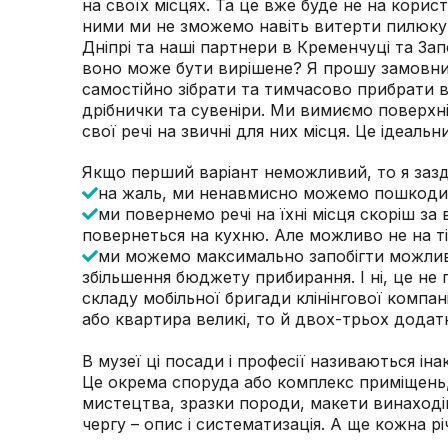
на своїх місцях. Та це вже буде не на корист
ними ми не зможемо навіть витерти пилюку.
Дніпрі та наші партнери в Кременчуці та Зап
воно може бути вирішене? Я прошу замовни
самостійно зібрати та тимчасово прибрати в
дрібнички та сувеніри. Ми вимиємо поверхні
свої речі на звичні для них місця. Це ідеальни
Якщо перший варіант неможливий, то я зазд
на жаль, ми ненавмисно можемо пошкодити 
ми повернемо речі на їхні місця скоріш за 
повернеться на кухню. Але можливо не на ті
ми можемо максимально запобігти можлив
збільшення бюджету прибирання. І ні, це не
складу мобільної бригади клінінгової компан
або квартира великі, то й двох-трьох додатк
В музеї ці посади і професії називаються ін
Це окрема споруда або комплекс приміщень,
мистецтва, зразки породи, макети винаходів
чергу – опис і систематизація. А ще кожна рі