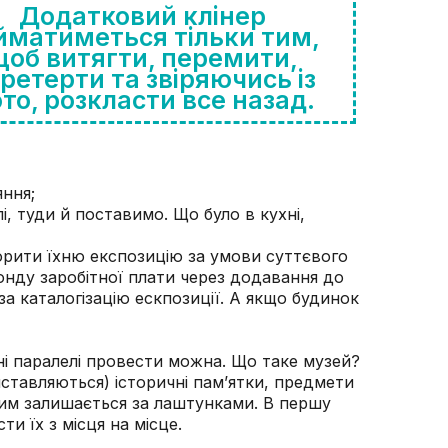
Додатковий клінер
йматиметься тільки тим,
щоб витягти, перемити,
ретерти та звіряючись із
то, розкласти все назад.
яння;
лі, туди й поставимо. Що було в кухні,
рити їхню експозицію за умови суттєвого
фонду заробітної плати через додавання до
за каталогізацію ескпозиції. А якщо будинок
вні паралелі провести можна. Що таке музей?
ставляються) історичні пам’ятки, предмети
 цим залишається за лаштунками. В першу
ти їх з місця на місце.