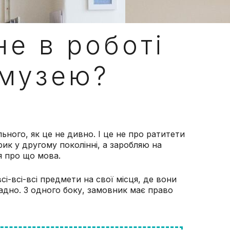
е в роботі
і музею?
ільного, як це не дивно. І це не про ратитети
орик у другому поколінні, а заробляю на
я про що мова.
і-всі-всі предмети на свої місця, де вони
ладно. З одного боку, замовник має право