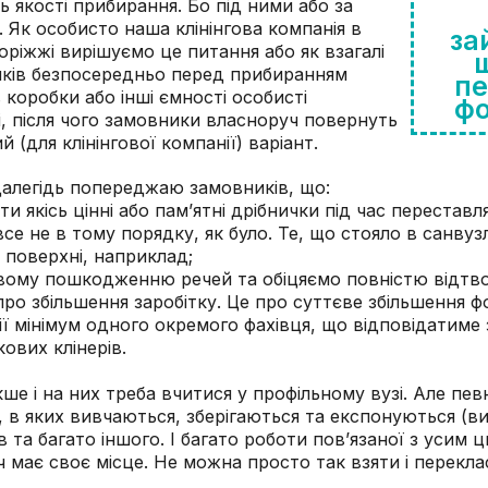
ь якості прибирання. Бо під ними або за
 Як особисто наша клінінгова компанія в
за
оріжжі вирішуємо це питання або як взагалі
ків безпосередньо перед прибиранням
пе
 коробки або інші ємності особисті
фо
, після чого замовники власноруч повернуть
й (для клінінгової компанії) варіант.
алегідь попереджаю замовників, що:
якісь цінні або пам’ятні дрібнички під час переставл
все не в тому порядку, як було. Те, що стояло в санвуз
 поверхні, наприклад;
ому пошкодженню речей та обіцяємо повністю відтво
 про збільшення заробітку. Це про суттєве збільшення 
ії мінімум одного окремого фахівця, що відповідатиме 
ових клінерів.
акше і на них треба вчитися у профільному вузі. Але пе
 в яких вивчаються, зберігаються та експонуються (ви
 та багато іншого. І багато роботи пов’язаної з усим
ч має своє місце. Не можна просто так взяти і переклас