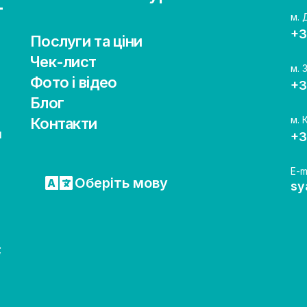
м. 
+3
Послуги та ціни
Чек-лист
м. 
Фото і відео
+3
Блог
м. 
Контакти
я
+3
E-m
Оберіть мову
sy
;