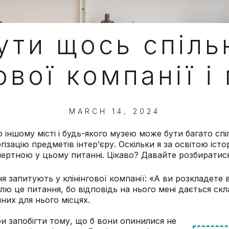
ти щось спільн
ової компанії 
MARCH 14, 2024
або іншому місті і будь-якого музею може бути багато сп
гізацію предметів інтер’єру. Оскільки я за освітою іст
пертною у цьому питанні. Цікаво? Давайте розбиратис
 запитують у клінінгової компанії: «А ви розкладете вс
блю це питання, бо відповідь на нього мені дається ск
них для нього місцях.
аби запобігти тому, що б вони опинилися не