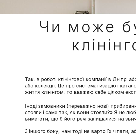
Чи може бу
клінінг
Так, в роботі клінінгової компанії в Дніпрі 
або колекції. Це про систематизацію і катало
життя клінінгом, то вважаю себе цілком екс
Іноді замовники (переважно нові) прибирання
стояли і саме так, як вони стояли?» Я не лю
вимагати, що б його речі залишалися на звич
З іншого боку, нам тоді не варто їх чіпати, 