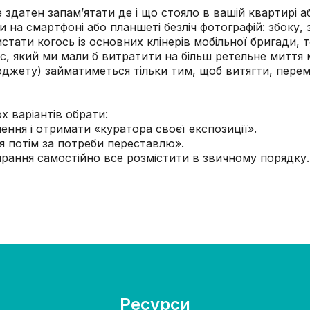
ї не здатен запам’ятати де і що стояло в вашій квартир
ти на смартфоні або планшеті безліч фотографій: збоку,
тати когось із основних клінерів мобільної бригади, т
ас, який ми мали б витратити на більш ретельне миття 
джету) займатиметься тільки тим, щоб витягти, переми
 варіантів обрати:
ння і отримати «куратора своєї експозиції».
 я потім за потреби переставлю».
ирання самостійно все розмістити в звичному порядку.
Ресурси