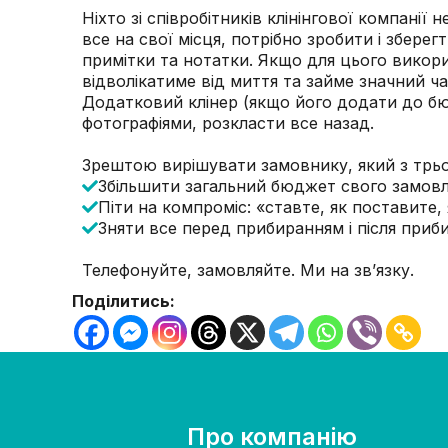
Ніхто зі співробітників клінінгової компані
все на свої місця, потрібно зробити і зберег
примітки та нотатки. Якщо для цього викорис
відволікатиме від миття та займе значний ч
Додатковий клінер (якщо його додати до бю
фотографіями, розкласти все назад.
Зрештою вирішувати замовнику, який з трьох
Збільшити загальний бюджет свого замовле
Піти на компроміс: «ставте, як поставите,
Зняти все перед прибиранням і після приб
Телефонуйте, замовляйте. Ми на зв’язку.
Поділитись:
Про компанію