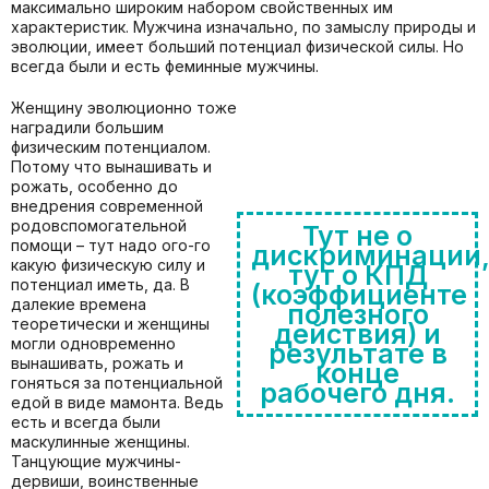
максимально широким набором свойственных им
характеристик. Мужчина изначально, по замыслу природы и
эволюции, имеет больший потенциал физической силы. Но
всегда были и есть феминные мужчины.
Женщину эволюционно тоже
наградили большим
физическим потенциалом.
Потому что вынашивать и
рожать, особенно до
внедрения современной
родовспомогательной
Тут не о
помощи – тут надо ого-го
дискриминации
какую физическую силу и
тут о КПД
потенциал иметь, да. В
(коэффициенте
далекие времена
полезного
теоретически и женщины
действия) и
могли одновременно
результате в
вынашивать, рожать и
конце
гоняться за потенциальной
рабочего дня.
едой в виде мамонта. Ведь
есть и всегда были
маскулинные женщины.
Танцующие мужчины-
дервиши, воинственные