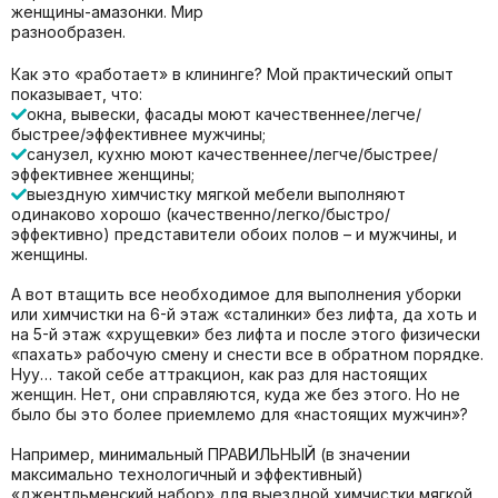
женщины-амазонки. Мир
разнообразен.
Как это «работает» в клининге? Мой практический опыт
показывает, что:
окна, вывески, фасады моют качественнее/легче/
быстрее/эффективнее мужчины;
санузел, кухню моют качественнее/легче/быстрее/
эффективнее женщины;
выездную химчистку мягкой мебели выполняют
одинаково хорошо (качественно/легко/быстро/
эффективно) представители обоих полов – и мужчины, и
женщины.
А вот втащить все необходимое для выполнения уборки
или химчистки на 6-й этаж «сталинки» без лифта, да хоть и
на 5-й этаж «хрущевки» без лифта и после этого физически
«пахать» рабочую смену и снести все в обратном порядке.
Нуу… такой себе аттракцион, как раз для настоящих
женщин. Нет, они справляются, куда же без этого. Но не
было бы это более приемлемо для «настоящих мужчин»?
Например, минимальный ПРАВИЛЬНЫЙ (в значении
максимально технологичный и эффективный)
«джентльменский набор» для выездной химчистки мягкой