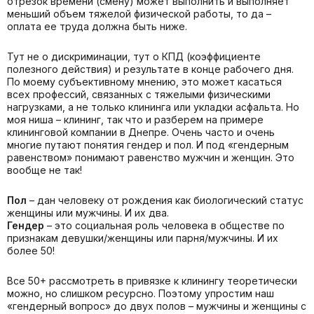
отрезок времени (смену) может выполнить и выполняет
меньший объем тяжелой физической работы, то да –
оплата ее труда должна быть ниже.
Тут не о дискриминации, тут о КПД (коэффициенте
полезного действия) и результате в конце рабочего дня.
По моему субъективному мнению, это может касаться
всех профессий, связанных с тяжелыми физическими
нагрузками, а не только клининга или укладки асфальта. Но
моя ниша – клининг, так что и разберем на примере
клининговой компании в Днепре. Очень часто и очень
многие путают понятия гендер и пол. И под «гендерным
равенством» понимают равенство мужчин и женщин. Это
вообще не так!
Пол
– дан человеку от рождения как биологический статус
женщины или мужчины. И их два.
Гендер
– это социальная роль человека в обществе по
признакам девушки/женщины или парня/мужчины. И их
более 50!
Все 50+ рассмотреть в привязке к клинингу теоретически
можно, но слишком ресурсно. Поэтому упростим наш
«гендерный вопрос» до двух полов – мужчины и женщины с