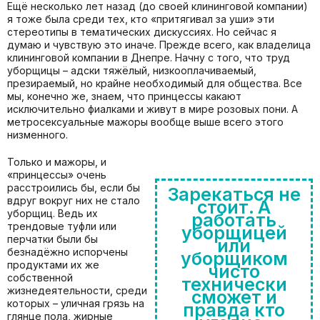
Ещё несколько лет назад (до своей клининговой компании)
я тоже была среди тех, кто «притягивал за уши» эти
стереотипы в тематических дискуссиях. Но сейчас я
думаю и чувствую это иначе. Прежде всего, как владелица
клининговой компании в Днепре. Начну с того, что труд
уборщицы – адски тяжёлый, низкооплачиваемый,
презираемый, но крайне необходимый для общества. Все
мы, конечно же, знаем, что принцессы какают
исключительно фиалками и живут в мире розовых пони. А
метросексуальные мажоры вообще выше всего этого
низменного.
Только и мажоры, и
«принцессы» очень
расстроились бы, если бы
Зарекаться не
вдруг вокруг них не стало
стоит. А
уборщиц. Ведь их
работать
трендовые туфли или
уборщицей
перчатки были бы
или
безнадёжно испорчены
уборщиком
продуктами их же
чисто
собственной
технически
жизнедеятельности, среди
сможет и
которых – уличная грязь на
правда кто
глянце пола, жирные